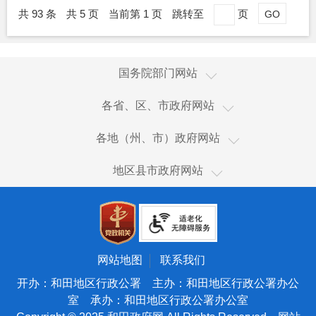
共 93 条
共 5 页
当前第 1 页
跳转至
页
GO
国家国际发展合作署
国务院部门网站
国家统计局
新疆
各省、区、市政府网站
国家体育总局
香港
乌鲁木齐市
国家广播电视总局
各地（州、市）政府网站
澳门
伊犁哈萨克自治州
国家市场监督管理总局
和田市
台湾
地区县市政府网站
塔城地区
国家税务总局
和田县
新疆生产建设兵团
阿勒泰地区
海关总署
皮山县
天津
博尔塔拉蒙古自治州
国务院国有资产监督管理委员会
墨玉县
北京
昌吉回族自治州
国家核安全局
洛浦县
宁夏
网站地图
联系我们
吐鲁番市
国家海洋局
策勒县
青海
开办：和田地区行政公署 主办：和田地区行政公署办公
哈密市
国家原子能机构
室 承办：和田地区行政公署办公室
于田县
甘肃
巴音郭楞蒙古自治州