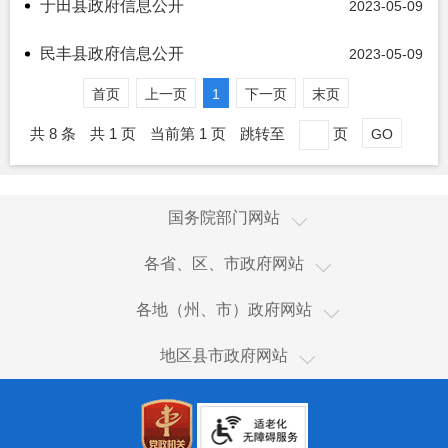
于田县政府信息公开
2023-05-09
民丰县政府信息公开
2023-05-09
首页
上一页
1
下一页
末页
共 8 条
共 1 页
当前第 1 页
跳转至
页
GO
国家国际发展合作署
国务院部门网站
国家统计局
新疆
各省、区、市政府网站
国家体育总局
香港
乌鲁木齐市
国家广播电视总局
各地（州、市）政府网站
澳门
伊犁哈萨克自治州
国家市场监督管理总局
和田市
台湾
地区县市政府网站
塔城地区
国家税务总局
和田县
新疆生产建设兵团
阿勒泰地区
海关总署
皮山县
天津
博尔塔拉蒙古自治州
国务院国有资产监督管理委员会
墨玉县