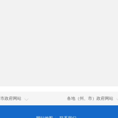
新疆
乌鲁木齐市
、市政府网站
各地（州、市）政府网站
香港
伊犁哈萨克自治州
澳门
塔城地区