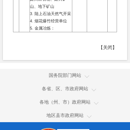
山、地下矿山
3.
陆上石油天然气开采
4.
烟花爆竹经营单位
5.
金属冶炼：
【关闭】
国家国际发展合作署
国务院部门网站
国家统计局
新疆
各省、区、市政府网站
国家体育总局
香港
乌鲁木齐市
国家广播电视总局
各地（州、市）政府网站
澳门
伊犁哈萨克自治州
国家市场监督管理总局
和田市
台湾
地区县市政府网站
塔城地区
国家税务总局
和田县
新疆生产建设兵团
阿勒泰地区
海关总署