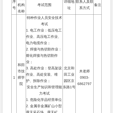
序
详细地
联系人及联
机构
考试范围
备注
号
址
系方式
名称
特种作业人员安全技术
考试
1.
电工作业：低压电工
作业、高压电工作业、
电力电缆作业；
2.
焊接与热切割作业：
熔化焊接与热切割作
业；
和田
3.
高处作业：登高架设
北京和
市技
木老师
作业、高处安装、维
田工业
1
师学
0903-
护、拆除作业；
园区京
院
6862797
安全生产知识和管理能
东路
1
号
力考试
1.
危险化学品经营单位
2.
金属非金属矿山小型
露天采石场、露天矿