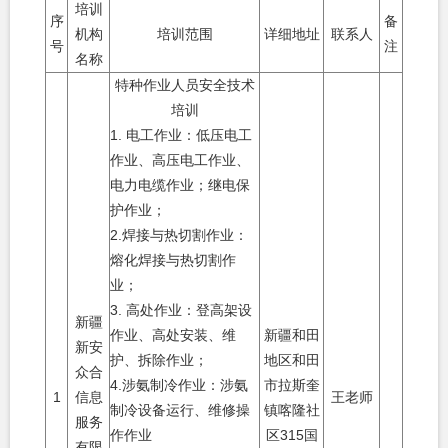
培训
序
备
机构
培训范围
详细地址
联系人
号
注
名称
特种作业人员安全技术
培训
1.
电工作业：低压电工
作业、高压电工作业、
电力电缆作业；继电保
护作业；
2.
焊接与热切割作业：
熔化焊接与热切割作
业；
3.
高处作业：登高架设
新疆
作业、高处安装、维
新疆和田
新安
护、拆除作业；
地区和田
众合
4.
涉氨制冷作业：涉氨
市拉斯奎
1
信息
王老师
制冷设备运行、维修操
镇喀隆社
服务
作作业
区
315
国
有限