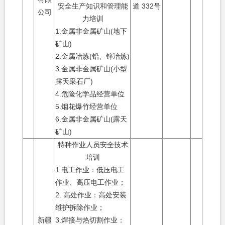
安全生产知识和管理能
道
332
号
公司
力培训
1.
金属非金属矿山
(
地下
矿山
)
2.
金属冶炼
(
铅、锌冶炼
)
3.
金属非金属矿山
(
小型
露天采石厂
)
4.
危险化学品经营单位
5.
烟花爆竹经营单位
6.
金属非金属矿山
(
露天
矿山
)
特种作业人员安全技术
培训
1.
电工作业：低压电工
作业、高压电工作业；
2.
高处作业：高处安装
维护拆除作业；
新疆
3.
焊接与热切割作业：