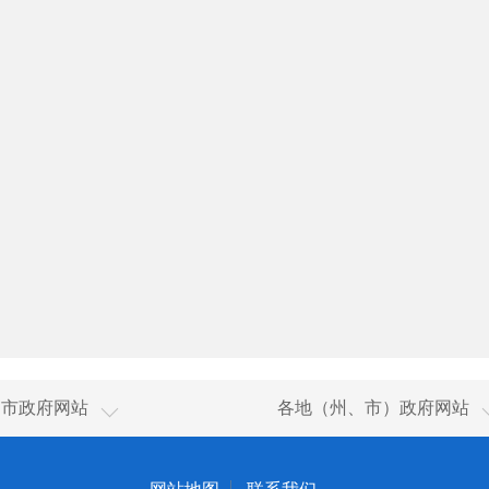
新疆
乌鲁木齐市
、市政府网站
各地（州、市）政府网站
香港
伊犁哈萨克自治州
澳门
塔城地区