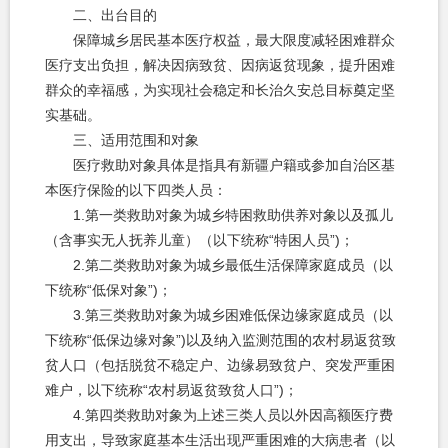
二、出台目的
保障城乡居民基本医疗权益，最大限度减轻困难群众
医疗支出负担，解决因病致贫、因病返贫现象，提升困难
群众的幸福感，为实现社会稳定和长治久安总目标奠定坚
实基础。
三、适用范围和对象
医疗救助对象具体是指具有新疆户籍或参加自治区基
本医疗保险的以下四类人员：
1.第一类救助对象为城乡特困救助供养对象以及孤儿
（含事实无人抚养儿童）（以下统称“特困人员”)；
2.第二类救助对象为城乡最低生活保障家庭成员（以
下统称“低保对象”)；
3.第三类救助对象为城乡困难低保边缘家庭成员（以
下统称“低保边缘对象”)以及纳入监测范围的农村易返贫致
贫人口（包括脱贫不稳定户、边缘易致贫户、突发严重困
难户，以下统称“农村易返贫致贫人口”)；
4.第四类救助对象为上述三类人员以外因高额医疗费
用支出，导致家庭基本生活出现严重困难的大病患者（以