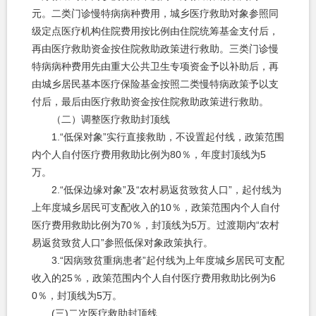
元。二类门诊慢特病病种费用，城乡医疗救助对象参照同
级定点医疗机构住院费用按比例由住院统筹基金支付后，
再由医疗救助资金按住院救助政策进行救助。三类门诊慢
特病病种费用先由重大公共卫生专项资金予以补助后，再
由城乡居民基本医疗保险基金按照二类慢特病政策予以支
付后，最后由医疗救助资金按住院救助政策进行救助。
（二）调整医疗救助封顶线
1.“低保对象”实行直接救助，不设置起付线，政策范围
内个人自付医疗费用救助比例为80％，年度封顶线为5
万。
2.“低保边缘对象”及“农村易返贫致贫人口”，起付线为
上年度城乡居民可支配收入的10％，政策范围内个人自付
医疗费用救助比例为70％，封顶线为5万。过渡期内“农村
易返贫致贫人口”参照低保对象政策执行。
3.“因病致贫重病患者”起付线为上年度城乡居民可支配
收入的25％，政策范围内个人自付医疗费用救助比例为6
0％，封顶线为5万。
(三)二次医疗救助封顶线