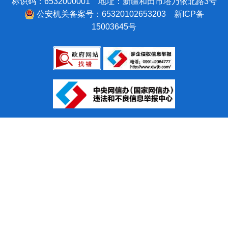
标识码：6532000001 地址：新疆和田市塔乃依北路3号
阿克苏地区
国家外国专家局
西藏
公安机关备案号：65320102653203
新ICP备
克孜勒苏柯尔克孜自治州
国家语言文字工作委员会
15003645号
云南
喀什地区
审计署
贵州
和田地区
人民银行
四川
克拉玛依市
应急管理部
重庆
退役军人事务部
海南
国家安全部
广西
国家民族事务委员会
广东
国家卫生健康委员会
湖南
文化和旅游部
湖北
商务部
河南
农业部
山东
水利部
江西
交通运输部
福建