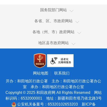
国家国际发展合作署
国务院部门网站
国家统计局
新疆
各省、区、市政府网站
国家体育总局
香港
乌鲁木齐市
国家广播电视总局
各地（州、市）政府网站
澳门
伊犁哈萨克自治州
国家市场监督管理总局
和田市
台湾
地区县市政府网站
塔城地区
国家税务总局
和田县
新疆生产建设兵团
阿勒泰地区
海关总署
皮山县
天津
博尔塔拉蒙古自治州
国务院国有资产监督管理委员会
墨玉县
北京
昌吉回族自治州
国家核安全局
洛浦县
宁夏
网站地图
联系我们
吐鲁番市
国家海洋局
策勒县
青海
开办：和田地区行政公署 主办：和田地区行政公署办公
哈密市
国家原子能机构
室 承办：和田地区行政公署办公室
于田县
甘肃
巴音郭楞蒙古自治州
Copyright © 2025 和田政府网 All Rights Reserved 网站
国家航天局
民丰县
陕西
标识码：6532000001 地址：新疆和田市塔乃依北路3号
阿克苏地区
国家外国专家局
西藏
公安机关备案号：65320102653203
新ICP备
克孜勒苏柯尔克孜自治州