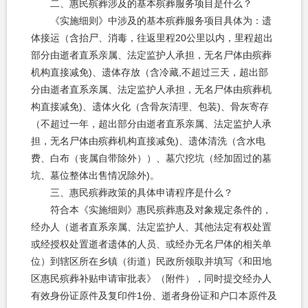
二、惠民殡葬涉及的基本殡葬服务项目是什么？
《实施细则》中涉及的基本殡葬服务项目具体为：遗
体接运（含抬尸、消毒，往返里程20公里以内，里程超出
部分由逝者直系亲属、法定监护人承担，无名尸体由殡葬
机构直接减免)、遗体存放（含冷藏,不超过三天，超出部
分由逝者直系亲属、法定监护人承担，无名尸体由殡葬机
构直接减免)、遗体火化（含骨灰清理、包装)、骨灰寄存
（不超过一年，超出部分由逝者直系亲属、法定监护人承
担，无名尸体由殡葬机构直接减免)、遗体清洗（含水电
费、白布（丧属自带除外））、墓穴挖坑（经加固过的墓
坑、墓位整体出售情况除外)。
三、惠民殡葬政策的具体申请程序是什么？
符合本《实施细则》惠民殡葬惠及对象规定条件的，
经办人（逝者直系亲属、法定监护人、其他法定有权处置
或经授权处置逝者遗体的人员、或经办无名尸体的相关单
位）到辖区所在乡镇（街道）民政所领取并填写《和田地
区惠民殡葬补贴申请审批表》（附件），同时提交经办人
有效身份证原件及复印件1份、逝者身份证和户口本原件及