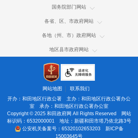
国家国际发展合作署
国务院部门网站
国家统计局
新疆
各省、区、市政府网站
国家体育总局
香港
乌鲁木齐市
国家广播电视总局
各地（州、市）政府网站
澳门
伊犁哈萨克自治州
国家市场监督管理总局
和田市
台湾
地区县市政府网站
塔城地区
国家税务总局
和田县
新疆生产建设兵团
阿勒泰地区
海关总署
皮山县
天津
博尔塔拉蒙古自治州
国务院国有资产监督管理委员会
墨玉县
北京
昌吉回族自治州
国家核安全局
洛浦县
宁夏
网站地图
联系我们
吐鲁番市
国家海洋局
策勒县
青海
开办：和田地区行政公署 主办：和田地区行政公署办公
哈密市
国家原子能机构
室 承办：和田地区行政公署办公室
于田县
甘肃
巴音郭楞蒙古自治州
Copyright © 2025 和田政府网 All Rights Reserved 网站
国家航天局
民丰县
陕西
标识码：6532000001 地址：新疆和田市塔乃依北路3号
阿克苏地区
国家外国专家局
西藏
公安机关备案号：65320102653203
新ICP备
克孜勒苏柯尔克孜自治州
国家语言文字工作委员会
15003645号
云南