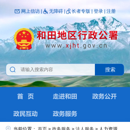
网上信访
|
无障碍
|
长者专版
|
登录
|
注册
搜索
当前位置：
首页
>
政务服务
>
法人服务
>
人力资源