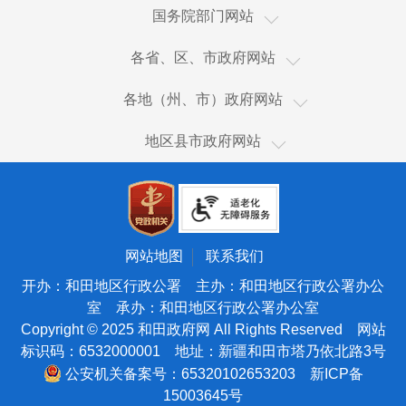
国家国际发展合作署
国务院部门网站
国家统计局
新疆
各省、区、市政府网站
国家体育总局
香港
乌鲁木齐市
国家广播电视总局
各地（州、市）政府网站
澳门
伊犁哈萨克自治州
国家市场监督管理总局
和田市
台湾
地区县市政府网站
塔城地区
国家税务总局
和田县
新疆生产建设兵团
阿勒泰地区
海关总署
皮山县
天津
博尔塔拉蒙古自治州
国务院国有资产监督管理委员会
墨玉县
北京
昌吉回族自治州
国家核安全局
洛浦县
宁夏
网站地图
联系我们
吐鲁番市
国家海洋局
策勒县
青海
开办：和田地区行政公署 主办：和田地区行政公署办公
哈密市
国家原子能机构
室 承办：和田地区行政公署办公室
于田县
甘肃
巴音郭楞蒙古自治州
Copyright © 2025 和田政府网 All Rights Reserved 网站
国家航天局
民丰县
陕西
标识码：6532000001 地址：新疆和田市塔乃依北路3号
阿克苏地区
国家外国专家局
西藏
公安机关备案号：65320102653203
新ICP备
克孜勒苏柯尔克孜自治州
国家语言文字工作委员会
15003645号
云南