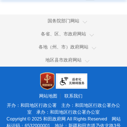
国家国际发展合作署
国务院部门网站
国家统计局
新疆
各省、区、市政府网站
国家体育总局
香港
乌鲁木齐市
国家广播电视总局
各地（州、市）政府网站
澳门
伊犁哈萨克自治州
国家市场监督管理总局
和田市
台湾
地区县市政府网站
塔城地区
国家税务总局
和田县
新疆生产建设兵团
阿勒泰地区
海关总署
皮山县
天津
博尔塔拉蒙古自治州
国务院国有资产监督管理委员会
墨玉县
北京
昌吉回族自治州
国家核安全局
洛浦县
宁夏
网站地图
联系我们
吐鲁番市
国家海洋局
策勒县
青海
开办：和田地区行政公署 主办：和田地区行政公署办公
哈密市
国家原子能机构
室 承办：和田地区行政公署办公室
于田县
甘肃
巴音郭楞蒙古自治州
Copyright © 2025 和田政府网 All Rights Reserved 网站
国家航天局
民丰县
陕西
标识码：6532000001 地址：新疆和田市塔乃依北路3号
阿克苏地区