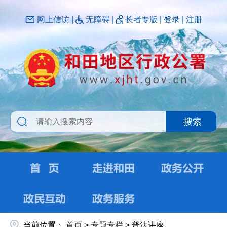
网上信访
|
无障碍
|
长者专版
|
登录
|
注册
搜索
当前位置：
首页
>
专题专栏
>
普法讲座