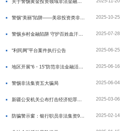
2025-11-20
关于警惕黄金投资领域非法金融活动的风险提示
2025-10-25
警惕“美丽”陷阱——美容投资类非法集资案例解析与防范
2025-07-28
警惕乡村金融陷阱 守护百姓血汗钱财
2025-06-25
“利民网”平台案件执行公告
2025-06-16
地区开展“6・15”防范非法金融活动集中宣传日活动
2025-06-04
警惕非法集资五大骗局
2025-03-06
新疆公安机关公布打击经济犯罪十大典型案例
2025-02-14
防骗警示窗：银行职员非法集资9368.33万