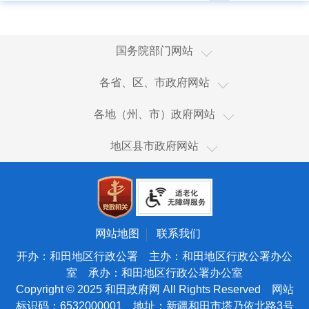
国家国际发展合作署
国务院部门网站
国家统计局
新疆
各省、区、市政府网站
国家体育总局
香港
乌鲁木齐市
国家广播电视总局
各地（州、市）政府网站
澳门
伊犁哈萨克自治州
国家市场监督管理总局
和田市
台湾
地区县市政府网站
塔城地区
国家税务总局
和田县
新疆生产建设兵团
阿勒泰地区
海关总署
皮山县
天津
博尔塔拉蒙古自治州
国务院国有资产监督管理委员会
墨玉县
北京
昌吉回族自治州
国家核安全局
洛浦县
宁夏
网站地图
联系我们
吐鲁番市
国家海洋局
策勒县
青海
开办：和田地区行政公署 主办：和田地区行政公署办公
哈密市
国家原子能机构
室 承办：和田地区行政公署办公室
于田县
甘肃
巴音郭楞蒙古自治州
Copyright © 2025 和田政府网 All Rights Reserved 网站
国家航天局
民丰县
陕西
标识码：6532000001 地址：新疆和田市塔乃依北路3号
阿克苏地区