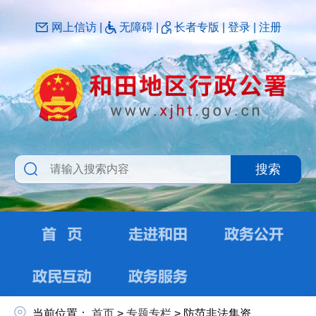
网上信访
|
无障碍
|
长者专版
|
登录
|
注册
搜索
当前位置：
首页
>
专题专栏
>
防范非法集资