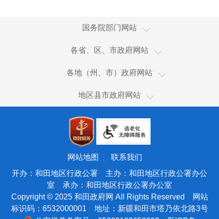
国家国际发展合作署
国务院部门网站
国家统计局
新疆
各省、区、市政府网站
国家体育总局
香港
乌鲁木齐市
国家广播电视总局
各地（州、市）政府网站
澳门
伊犁哈萨克自治州
国家市场监督管理总局
和田市
台湾
地区县市政府网站
塔城地区
国家税务总局
和田县
新疆生产建设兵团
阿勒泰地区
海关总署
皮山县
天津
博尔塔拉蒙古自治州
国务院国有资产监督管理委员会
墨玉县
北京
昌吉回族自治州
国家核安全局
洛浦县
宁夏
网站地图
联系我们
吐鲁番市
国家海洋局
策勒县
青海
开办：和田地区行政公署 主办：和田地区行政公署办公
哈密市
国家原子能机构
室 承办：和田地区行政公署办公室
于田县
甘肃
巴音郭楞蒙古自治州
Copyright © 2025 和田政府网 All Rights Reserved 网站
国家航天局
民丰县
陕西
标识码：6532000001 地址：新疆和田市塔乃依北路3号
阿克苏地区
国家外国专家局