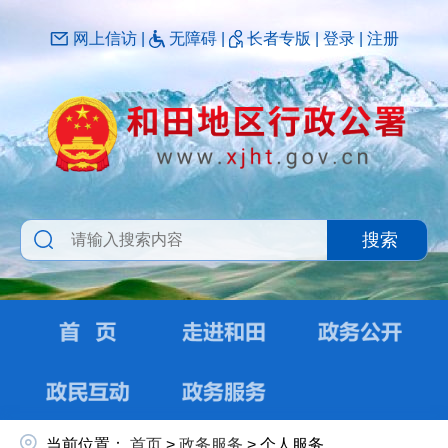
网上信访
|
无障碍
|
长者专版
|
登录
|
注册
搜索
当前位置：
首页
>
政务服务
>
个人服务