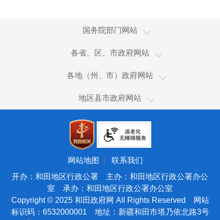
国家国际发展合作署
国务院部门网站
国家统计局
新疆
各省、区、市政府网站
国家体育总局
香港
乌鲁木齐市
国家广播电视总局
各地（州、市）政府网站
澳门
伊犁哈萨克自治州
国家市场监督管理总局
和田市
台湾
地区县市政府网站
塔城地区
国家税务总局
和田县
新疆生产建设兵团
阿勒泰地区
海关总署
皮山县
天津
博尔塔拉蒙古自治州
国务院国有资产监督管理委员会
墨玉县
北京
昌吉回族自治州
国家核安全局
洛浦县
宁夏
网站地图
联系我们
吐鲁番市
国家海洋局
策勒县
青海
开办：和田地区行政公署 主办：和田地区行政公署办公
哈密市
国家原子能机构
室 承办：和田地区行政公署办公室
于田县
甘肃
巴音郭楞蒙古自治州
Copyright © 2025 和田政府网 All Rights Reserved 网站
国家航天局
民丰县
陕西
标识码：6532000001 地址：新疆和田市塔乃依北路3号
阿克苏地区
国家外国专家局