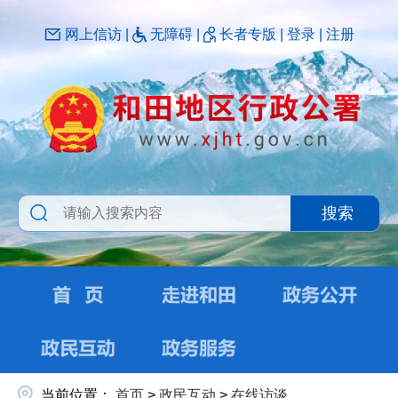
网上信访
|
无障碍
|
长者专版
|
登录
|
注册
搜索
当前位置：
首页
>
政民互动
>
在线访谈