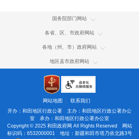
国家国际发展合作署
国务院部门网站
国家统计局
新疆
各省、区、市政府网站
国家体育总局
香港
乌鲁木齐市
国家广播电视总局
各地（州、市）政府网站
澳门
伊犁哈萨克自治州
国家市场监督管理总局
和田市
台湾
地区县市政府网站
塔城地区
国家税务总局
和田县
新疆生产建设兵团
阿勒泰地区
海关总署
皮山县
天津
博尔塔拉蒙古自治州
国务院国有资产监督管理委员会
墨玉县
北京
昌吉回族自治州
国家核安全局
洛浦县
宁夏
网站地图
联系我们
吐鲁番市
国家海洋局
策勒县
青海
开办：和田地区行政公署 主办：和田地区行政公署办公
哈密市
国家原子能机构
室 承办：和田地区行政公署办公室
于田县
甘肃
巴音郭楞蒙古自治州
Copyright © 2025 和田政府网 All Rights Reserved 网站
国家航天局
民丰县
陕西
标识码：6532000001 地址：新疆和田市塔乃依北路3号
阿克苏地区
国家外国专家局