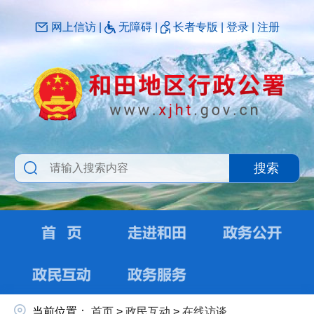
网上信访
|
无障碍
|
长者专版
|
登录
|
注册
搜索
当前位置：
首页
>
政民互动
>
在线访谈